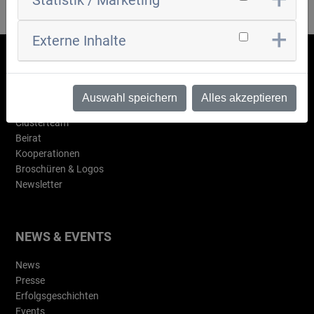
Statistik / Marketing
Externe Inhalte
WAS IST AIR?
Auswahl speichern
Alles akzeptieren
Übersicht
Clusterteam
Beirat
Kooperationen
Broschüren & Logos
Newsletter
NEWS & EVENTS
News
Presse
Erfolgsgeschichten
Events