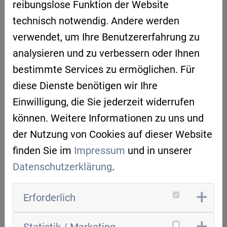
reibungslose Funktion der Website
KI-Cluster Regensburg gestaltet risecon das
technisch notwendig. Andere werden
regionale KI-Ökosystem aktiv mit und fördert
verwendet, um Ihre Benutzererfahrung zu
Innovation durch praxisnahe KI-Lösungen.
analysieren und zu verbessern oder Ihnen
RISECON GMBH
bestimmte Services zu ermöglichen. Für
diese Dienste benötigen wir Ihre
Dr.-Gessler-Str. 8
Einwilligung, die Sie jederzeit widerrufen
93053 Regensburg
können. Weitere Informationen zu uns und
risecon.de
der Nutzung von Cookies auf dieser Website
Profil auf LinkedIN
finden Sie im
Impressum
und in unserer
Datenschutzerklärung
.
Erforderlich
ZURÜCK ZUR ÜBERSICHT