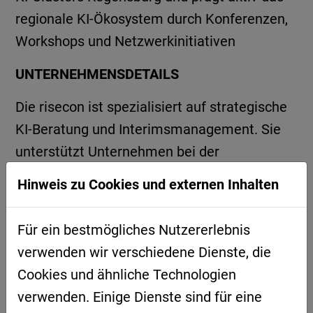
regionale KI-Ökosystem durch Konferenzen,
Workshops und Netzwerkinitiativen
UNTERNEHMENSDETAILS
Die risecon ist spezialisiert auf strategische
KI-Beratung und Interimsmanagement. Sie
unterstützt Unternehmen bei der
Entwicklung und Umsetzung individueller KI-
Hinweis zu Cookies und externen Inhalten
Strategien, begleitet die Integration von
Künstlicher Intelligenz in Geschäftsprozesse
Für ein bestmögliches Nutzererlebnis
und übernimmt zeitlich befristete
verwenden wir verschiedene Dienste, die
Führungsmandate (z. B. CDO/CIO), um
Cookies und ähnliche Technologien
digitale Transformationsprojekte effektiv
verwenden. Einige Dienste sind für eine
voranzutreiben. Als Gründermitglied des AIR