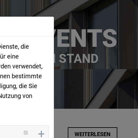
 & EVENTS
ienste, die
 NEUSTEN STAND
ür eine
rden verwendet,
Ihnen bestimmte
igung, die Sie
 Nutzung von
IEW MIT
WEITERLESEN