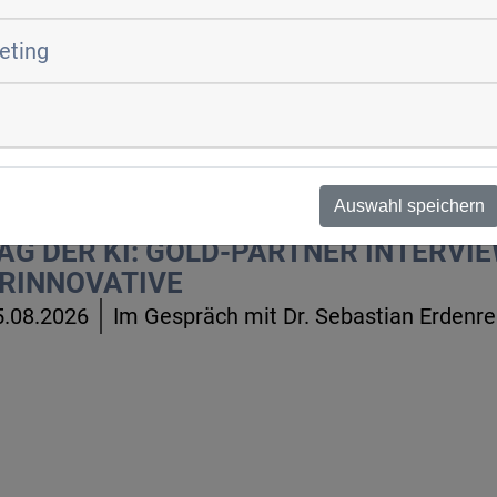
RONES.DIGITAL
1.08.2026
Im Gespräch mit xx
keting
AG DER KI: GOLDPARTNER-INTERVIE
6.08.2026
Im Gespräch mit Alexandra Borneman
Auswahl speichern
AG DER KI: GOLD-PARTNER INTERVIE
RINNOVATIVE
5.08.2026
Im Gespräch mit Dr. Sebastian Erdenre