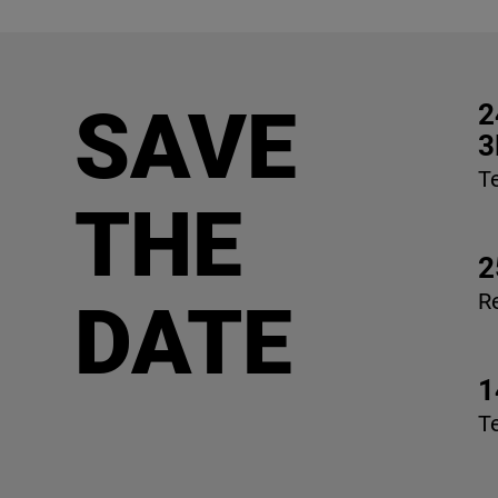
SAVE
2
3
T
THE
2
R
DATE
1
T