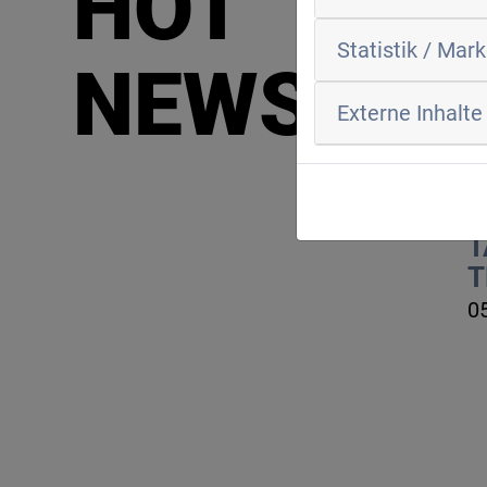
HOT
K
1
Statistik / Mar
NEWS
Externe Inhalte
T
0
T
T
0