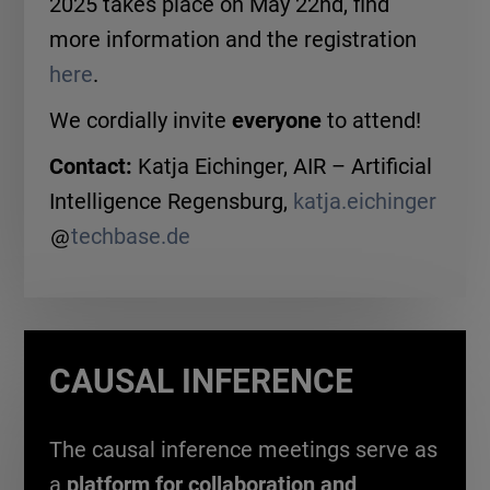
2025 takes place on May 22nd, find
more information and the registration
here
.
We cordially invite
everyone
to attend!
Contact:
Katja Eichinger, AIR – Artificial
Intelligence Regensburg,
katja.eichinger
techbase.de
CAUSAL INFERENCE
The causal inference meetings serve as
a
platform for collaboration and