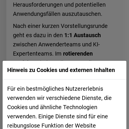
Herausforderungen und potentiellen
Anwendungsfällen auszutauschen.
Nach einer kurzen Vorstellungsrunde
geht es dazu in den
1:1 Austausch
zwischen Anwenderteams und KI-
Expertenteams. Im
rotierenden
Verfahren
haben alle Teams die
Hinweis zu Cookies und externen Inhalten
Gelegenheit sich auszutauschen.
Das Event führen wir für verschieden
Für ein bestmögliches Nutzererlebnis
Branchen durch, in 2024 wurde mit
verwenden wir verschiedene Dienste, die
Logistik
und in Kooperation mit dem
Cookies und ähnliche Technologien
Green Tech Cluster
gestartet. Sie haben
verwenden. Einige Dienste sind für eine
Interesse
bei einem nächsten
reibungslose Funktion der Website