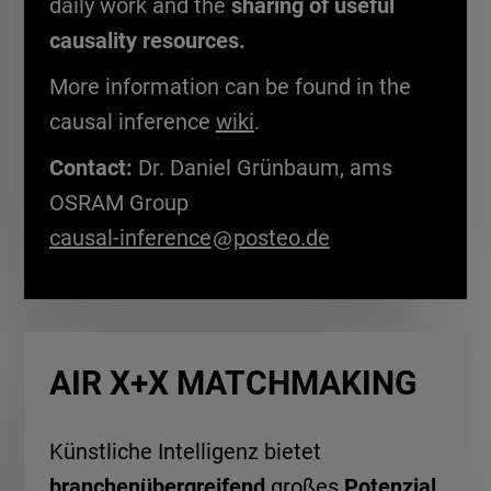
daily work and the
sharing of useful
causality resources.
More information can be found in the
causal inference
wiki
.
Contact:
Dr. Daniel Grünbaum, ams
OSRAM Group
causal-inference
posteo.de
AIR X+X MATCHMAKING
Künstliche Intelligenz bietet
branchenübergreifend
großes
Potenzial
,