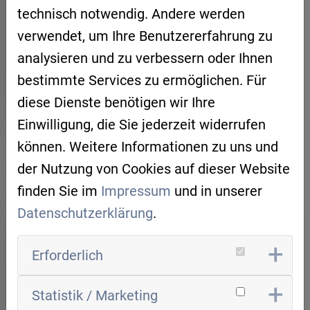
Matchmaking dabei zu sein?
technisch notwendig. Andere werden
Ansprechpartner:
verwendet, um Ihre Benutzererfahrung zu
Uwe Pfeil, AIR – Artificial Intelligence
analysieren und zu verbessern oder Ihnen
Regensburg
bestimmte Services zu ermöglichen. Für
uwe.pfeil
techbase.de
diese Dienste benötigen wir Ihre
Einwilligung, die Sie jederzeit widerrufen
können. Weitere Informationen zu uns und
der Nutzung von Cookies auf dieser Website
ARBEITSGRUPPE
finden Sie im
Impressum
und in unserer
EMBEDDED KI IN DER
Datenschutzerklärung
.
PRODUKTION
Erforderlich
Die
Arbeitsgruppe “Embedded KI in der
Statistik / Marketing
Produktion”
verknüpft Industrie 4.0-