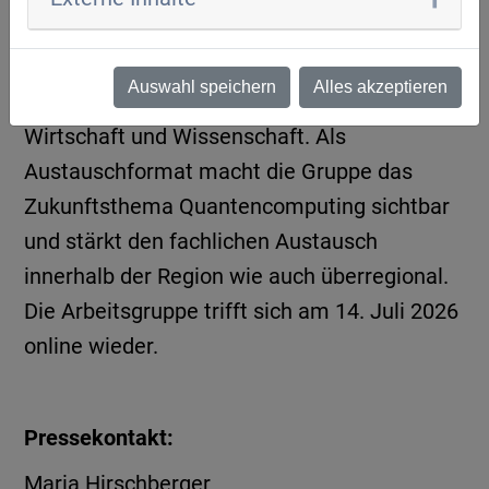
Arbeitsgruppe des Cluster Mobility &
Logistics (TechBase Regensburg GmbH) mit
Auswahl speichern
Alles akzeptieren
aktuell 17 teilnehmenden Institutionen aus
Wirtschaft und Wissenschaft. Als
Austauschformat macht die Gruppe das
Zukunftsthema Quantencomputing sichtbar
und stärkt den fachlichen Austausch
innerhalb der Region wie auch überregional.
Die Arbeitsgruppe trifft sich am 14. Juli 2026
online wieder.
Pressekontakt:
Maria Hirschberger