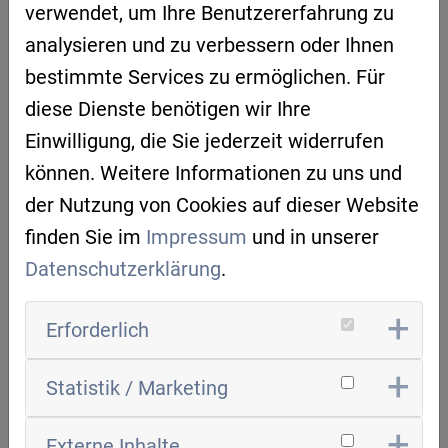
verwendet, um Ihre Benutzererfahrung zu
Rechen-Workflows eingebunden werden.
analysieren und zu verbessern oder Ihnen
Eine Frage- und Antwortrunde rundete den
bestimmte Services zu ermöglichen. Für
Besuch ab. Steve Schumann,
diese Dienste benötigen wir Ihre
Projektmanager Cluster Mobility & Logistics,
Einwilligung, die Sie jederzeit widerrufen
gab einen Rück- sowie Überblick über die
können. Weitere Informationen zu uns und
nächsten Schritte der Arbeitsgruppe.
der Nutzung von Cookies auf dieser Website
Zusätzlich wurden aktuelle Themen aus den
finden Sie im
Impressum
und in unserer
Clustern vorgestellt – darunter der
Datenschutzerklärung
.
Innovationskongress im Juni in der IHK
Regensburg und der Tag der KI im
Erforderlich
September in Regensburg.
Statistik / Marketing
QuantenImpuls Regensburg
ist eine
Externe Inhalte