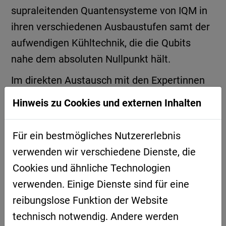
supraleitenden Quantensysteme von IQM in
ihren verschiedenen Ausbaustufen samt der
aufwendigen Kühltechnik, die die Qubits
nahe dem absoluten Nullpunkt hält.
Im direkten Austausch mit den Expertinnen
und Experten wurde deutlich, dass mehrere
Hinweis zu Cookies und externen Inhalten
Hardware-Plattformen – supraleitende
Qubits, Ionenfallen und Neutralatome –
Für ein bestmögliches Nutzererlebnis
parallel weiterentwickelt werden. Ein
verwenden wir verschiedene Dienste, die
zentraler Trend ist die Verzahnung von
Cookies und ähnliche Technologien
Quanten- und klassischem
verwenden. Einige Dienste sind für eine
Höchstleistungsrechnen. Künftig sollen
reibungslose Funktion der Website
Quantenrechner gezielt für besonders
technisch notwendig. Andere werden
komplexe Teilaufgaben innerhalb hybrider