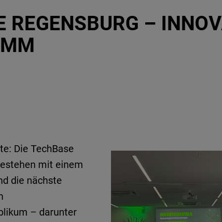
E REGENSBURG – INNOV
AMM
hte: Die TechBase
Bestehen mit einem
nd die nächste
n
likum – darunter