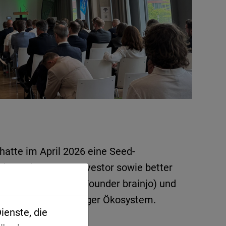
hatte im April 2026 eine Seed-
HTGF) als Lead-Investor sowie better
kus Wensauer
(Co-Founder brainjo) und
n auf das Regensburger Ökosystem.
ienste, die