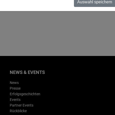
Auswahl speichern
läum gibt es hier zu sehen:
Regensburg - 25 Jahr
NEWS & EVENTS
News
Presse
Erfolgsgeschichten
Events
Partner Events
Rückblicke