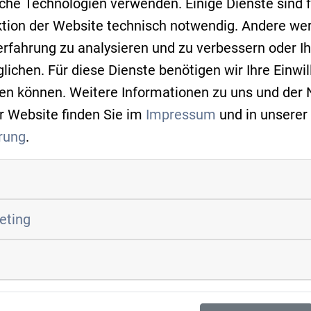
che Technologien verwenden. Einige Dienste sind f
ktion der Website technisch notwendig. Andere we
esundheitsanwendungen für Kinder mit ADHS – ein D
erfahrung zu analysieren und zu verbessern oder 
rd und 2028 die Marktzulassung anstrebt. Besonders
ichen. Für diese Dienste benötigen wir Ihre Einwill
s KEP-Logistikunternehmens und KI-Vordenker im M
fen können. Weitere Informationen zu uns und der
r Kernbranche – und verkörperte damit live, was C
r Website finden Sie im
Impressum
und in unserer
nkt: Cluster Mobility & Logistics und TechBase er
rung
.
n Idee und Kapital.
EN MÜDE
gt: Die TechBase ist kein Ort zum Feiern von Verg
keting
ert. Für die Cluster Mobility & Logistics und AIR 
iel Innovationspotenzial entsteht, wenn Standortpol