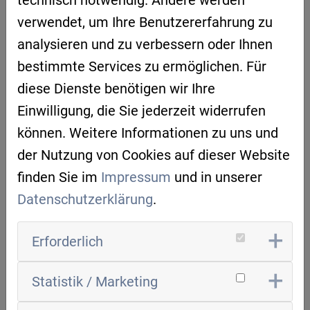
technisch notwendig. Andere werden
Getreu dem CIP-Motto „Gemeinsam wird es
verwendet, um Ihre Benutzererfahrung zu
KI“ ist
CIP ein zentraler Baustein von „Civic
analysieren und zu verbessern oder Ihnen
Coding – Innovationsnetz KI für das
bestimmte Services zu ermöglichen. Für
Gemeinwohl“
, einer gemeinsamen Initiative
diese Dienste benötigen wir Ihre
vom
Bundesministerium für Arbeit und
Einwilligung, die Sie jederzeit widerrufen
Soziales (BMAS)
, dem
Bundesministerium
können. Weitere Informationen zu uns und
für Familie, Senioren, Frauen und Jugend
der Nutzung von Cookies auf dieser Website
(BMFSFJ)
und dem
Bundesministerium für
finden Sie im
Impressum
und in unserer
Umwelt, Naturschutz, nukleare Sicherheit
Datenschutzerklärung
.
und Verbraucherschutz (BMUV)
. Hier
bündeln die drei Ministerien ihre Kräfte,
Erforderlich
vernetzen Infrastrukturen, verbinden
Communities und öffnen ihre Projekte für die
Statistik / Marketing
gemeinsame Nutzung.