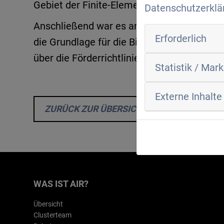
Gebiet der Finite-Elemente-Methode.
Datenschutzerklä
Anschließend war es an den Teilnehmenden
Erforderlich
die Grundlage für die Bildung eines Konsor
über die Förderrichtlinie hinaus möglich
Statistik / Mar
Externe Inhalte
ZURÜCK ZUR ÜBERSICHT
WAS IST AIR?
Übersicht
Clusterteam