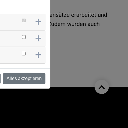
sam wurden Projektansätze erarbeitet und
izze überführen soll. Zudem wurden auch
Alles akzeptieren