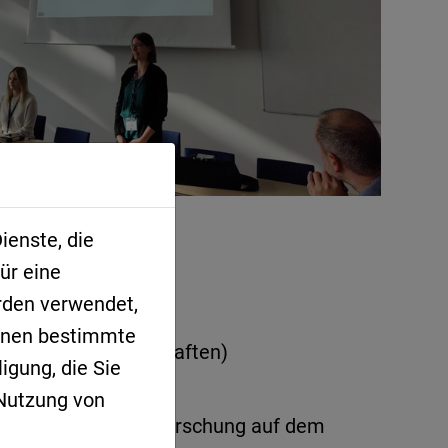
ienste, die
ür eine
rden verwendet,
atensätze
Ihnen bestimmte
 den Naturwissenschaften)
igung, die Sie
 Nutzung von
 und zukünftige KI-Forschung auf dem