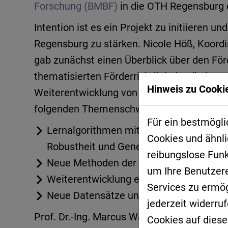
Forschung (BMBF)
in die OTH Regensburg 
Intention ist es ein Projekt zu initiieren un
Regensburg zu stärken. Nicole Höß, Koordi
gab zunächst einen Überblick über den För
thematisierten Förderrichtlinie ist die inter
Hinweis zu Cookie
Weiterentwicklung von Machine-Learning-
folgenden Themenschwerpunkten:
Für ein bestmögli
Lernalgorithmen mit höherer
Cookies und ähnli
Robustheit und Generalisierbarkeit a
reibungslose Fun
Neue Methoden der informierten KI zur
um Ihre Benutzer
Weiterentwicklung etablierter Simulat
Services zu ermögl
Neue Datensätze und Architekturen für 
jederzeit widerru
Prof. Dr.-Ing. Marcus Wagner und Philipp 
Cookies auf diese