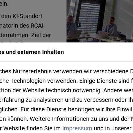
ein.
d den KI-Standort
natorin des RCAI,
derrahmen. Ziel der
disziplinäre
s und externen Inhalten
Modellen zu
ches Nutzererlebnis verwenden wir verschiedene D
che Technologien verwenden. Einige Dienste sind f
uf neue Anwendungsdomänen
ktion der Website technisch notwendig. Andere we
 Integration von Domänenwissen in Modelle und D
erfahrung zu analysieren und zu verbessern oder 
ionsmodelle durch Machine Learning (besonders in
ichen. Für diese Dienste benötigen wir Ihre Einwill
robuste und effiziente Foundation Models
fen können. Weitere Informationen zu uns und der
Stocker gewährten spannende Einblicke in aktuelle
r Website finden Sie im
Impressum
und in unserer