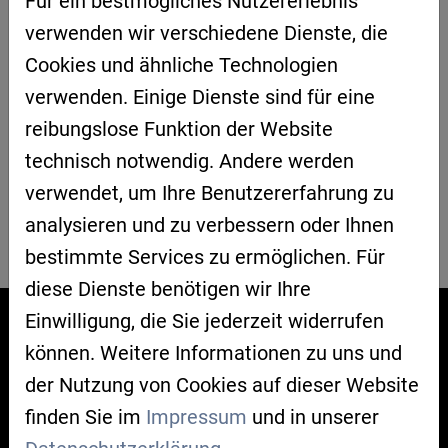
Für ein bestmögliches Nutzererlebnis
verwenden wir verschiedene Dienste, die
ANSPRECH
Matthias
Cookies und ähnliche Technologien
PARTNER
Streller
| Strategische
verwenden. Einige Dienste sind für eine
Partnerschaft Sensorik e.V.
reibungslose Funktion der Website
+49 941 630 916 0
technisch notwendig. Andere werden
verwendet, um Ihre Benutzererfahrung zu
analysieren und zu verbessern oder Ihnen
ZURÜCK ZUR ÜBERSICHT
bestimmte Services zu ermöglichen. Für
diese Dienste benötigen wir Ihre
Einwilligung, die Sie jederzeit widerrufen
können. Weitere Informationen zu uns und
WAS IST AIR?
der Nutzung von Cookies auf dieser Website
Übersicht
finden Sie im
Impressum
und in unserer
Clusterteam
Beirat