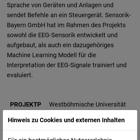
Sprache von Geräten und Anlagen und
sendet Befehle an ein Steuergerät. Sensorik-
Bayern GmbH hat im Rahmen des Projekts
sowohl die EEG-Sensorik entwickelt und
aufgebaut, als auch ein dazugehöriges
Machine Learning Modell für die
Interpretation der EEG-Signale trainiert und
evaluiert.
PROJEKTP
Westböhmische Universität
ARTNER
Pilsen, Sensorik-Bayern
Hinweis zu Cookies und externen Inhalten
GmbH, Strategische
Partnerschaft Sensorik e.V.