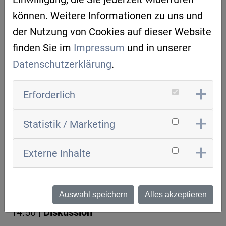
Alex Netsch, GoatSwitch AI GmbH
können. Weitere Informationen zu uns und
der Nutzung von Cookies auf dieser Website
13:50 |
Cybersicherheits-Compliance in der
finden Sie im
Impressum
und in unserer
Industrie mit ChatGPT: Chancen und
Datenschutzerklärung
.
Herausforderungen
Markus Hornsteiner, Complioty
Erforderlich
14:10 |
AI in Product Compliance
Management – a case study
Statistik / Marketing
Bernd Hilgarth, REGUL.AI GmbH
Externe Inhalte
14:30 |
AI in Commodity Trading: Saving 7.2
Million Tons of GHG
Eugen Tereschenko, Calypso Ventures GmbH
Auswahl speichern
Alles akzeptieren
14:50 |
Diskussion