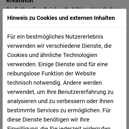
Kreativität
Dr. Esther Fee Reinhardt, AICA – AI in Culture
Hinweis zu Cookies und externen Inhalten
and Arts
14:00 |
AI in Arts – final K.O. or OK?
Für ein bestmögliches Nutzererlebnis
Carola Kupfer, Autorin, Texterin, Ghostwriter;
verwenden wir verschiedene Dienste, die
Präsidentin des Bayerischen
Cookies und ähnliche Technologien
Landesverbands der Kultur- und
verwenden. Einige Dienste sind für eine
Kreativwirtschaft BLVKK
reibungslose Funktion der Website
14:30 |
Diskussion
technisch notwendig. Andere werden
verwendet, um Ihre Benutzererfahrung zu
analysieren und zu verbessern oder Ihnen
FORUM: START-UP (Raum Fahrenheit)
bestimmte Services zu ermöglichen. Für
Moderation:
Anne Häner, R-Tech GmbH
diese Dienste benötigen wir Ihre
13:30 |
How we stop ChatGPT from lying
Einwilligung, die Sie jederzeit widerrufen