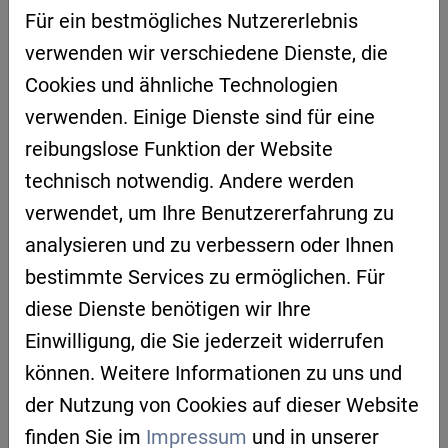
Für ein bestmögliches Nutzererlebnis
09:00 | Begrüßung
verwenden wir verschiedene Dienste, die
Uwe Pfeil, Cluster Mobility & Logistics
Cookies und ähnliche Technologien
09:05 | Quantum Computing - Hype vs.
verwenden. Einige Dienste sind für eine
Potenziale
reibungslose Funktion der Website
Prof. Dr. Wolfgang Mauerer, OTH Regensburg
technisch notwendig. Andere werden
verwendet, um Ihre Benutzererfahrung zu
09:30 | Der Quantencomputer kommt –
analysieren und zu verbessern oder Ihnen
Zukunftstechnologie einfach erklärt
bestimmte Services zu ermöglichen. Für
Dr. Vanessa Junk, Optware GmbH
diese Dienste benötigen wir Ihre
10:00 |
Q&A-Session
Einwilligung, die Sie jederzeit widerrufen
Prof. Wolfgang Mauerer, Petra Eichenseher &
können. Weitere Informationen zu uns und
Dr. Vanessa Junk
der Nutzung von Cookies auf dieser Website
finden Sie im
Impressum
und in unserer