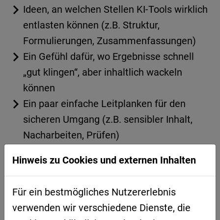
Ideen, an welchen Stellen KI-Tools wirklich
entlasten können (z.B. Struktur,
Formulierungen, Zusammenfassungen)
Ein Gefühl dafür, wo Ergebnisse schnell
„gut klingen“, aber inhaltlich wackeln
können
Ein paar einfache Leitplanken für den
sicheren Umgang (z.B. sensibler Inhalt,
Nacharbeiten, Prüfen)
Zeit für Fragen aus Ihrer Praxis im DInO-
Hinweis zu Cookies und externen Inhalten
Kontext
Für ein bestmögliches Nutzererlebnis
REFERENTIN
verwenden wir verschiedene Dienste, die