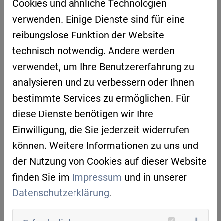
Valerie Horn, Projektmanagerin bei der
Cookies und ähnliche Technologien
BAIOSPHERE AGENCY / Bayerischen KI-
verwenden. Einige Dienste sind für eine
Agentur
reibungslose Funktion der Website
technisch notwendig. Andere werden
Das Format richtet sich an Interessierte, die
verwendet, um Ihre Benutzererfahrung zu
bereits erste Erfahrungen mit KI-Tools
analysieren und zu verbessern oder Ihnen
gesammelt haben oder einen
bestimmte Services zu ermöglichen. Für
unkomplizierten Einstieg für die Nutzung
diese Dienste benötigen wir Ihre
beim Antragschreiben suchen. Im Fokus
Einwilligung, die Sie jederzeit widerrufen
stehen alltagstaugliche Beispiele, hilfreiche
können. Weitere Informationen zu uns und
Vorgehensweisen und typische Dinge, auf die
der Nutzung von Cookies auf dieser Website
man achten sollte – ohne zu tief in Theorie
finden Sie im
Impressum
und in unserer
oder „KI-Fachdebatten“ einzusteigen.
Datenschutzerklärung
.