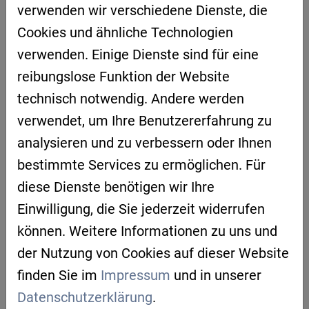
Abokosten. Sie zeigen, was dafür nötig ist,
verwenden wir verschiedene Dienste, die
wie einfach der
Einstieg
heute tatsächlich ist
Cookies und ähnliche Technologien
und wie sich daraus erste smarte
verwenden. Einige Dienste sind für eine
Automatisierungen im Büroalltag ergeben.
reibungslose Funktion der Website
Kein tiefes Technik-Vorwissen nötig.
technisch notwendig. Andere werden
verwendet, um Ihre Benutzererfahrung zu
Im Anschluss ist Raum für
Ihre Fragen
und
analysieren und zu verbessern oder Ihnen
den Austausch mit den Expertinnen und
bestimmte Services zu ermöglichen. Für
Experten.
diese Dienste benötigen wir Ihre
Wir freuen uns auf Ihre Anmeldung!
Einwilligung, die Sie jederzeit widerrufen
können. Weitere Informationen zu uns und
AGENDA
der Nutzung von Cookies auf dieser Website
13:00 | Begrüßung
finden Sie im
Impressum
und in unserer
Uwe Pfeil, Artificial Intelligence Regensburg
Datenschutzerklärung
.