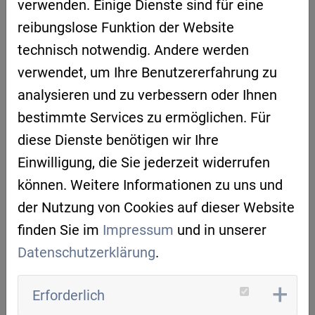
verwenden. Einige Dienste sind für eine
Impulsgeber bei Strategiebildung und
reibungslose Funktion der Website
Unternehmensausrichtung.
technisch notwendig. Andere werden
verwendet, um Ihre Benutzererfahrung zu
sensorik-bayern.de
analysieren und zu verbessern oder Ihnen
bestimmte Services zu ermöglichen. Für
Anschrift
diese Dienste benötigen wir Ihre
Franz-Mayer-Str. 1
Einwilligung, die Sie jederzeit widerrufen
93053 Regensburg
können. Weitere Informationen zu uns und
der Nutzung von Cookies auf dieser Website
Ansprechpartner
finden Sie im
Impressum
und in unserer
Stefanie Fuchs
Datenschutzerklärung
.
+49 941 / 630 916 - 13
s.fuchs1
sensorik-bayern.de
Erforderlich