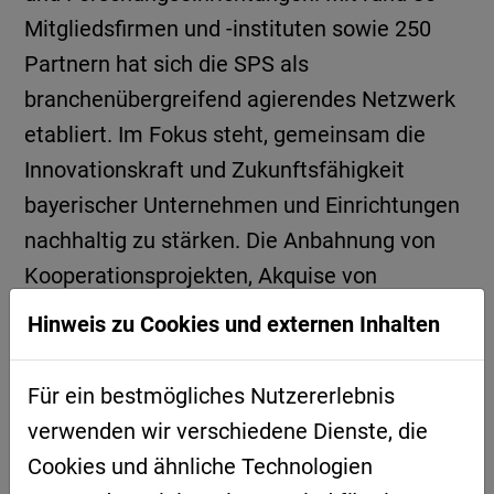
Mitgliedsfirmen und -instituten sowie 250
Partnern hat sich die SPS als
branchenübergreifend agierendes Netzwerk
etabliert. Im Fokus steht, gemeinsam die
Innovationskraft und Zukunftsfähigkeit
bayerischer Unternehmen und Einrichtungen
nachhaltig zu stärken. Die Anbahnung von
Kooperationsprojekten, Akquise von
Fördermitteln sowie die Beteiligung an
Hinweis zu Cookies und externen Inhalten
Innovationsprojekten zählen zu den
Kernkompetenzen der SPS. Ergänzend zu
Für ein bestmögliches Nutzererlebnis
dem umfassenden Angebot an
verwenden wir verschiedene Dienste, die
Qualifizierungsmöglichkeiten unterstützt die
Cookies und ähnliche Technologien
SPS Mitglieder auch als Partner, Berater und