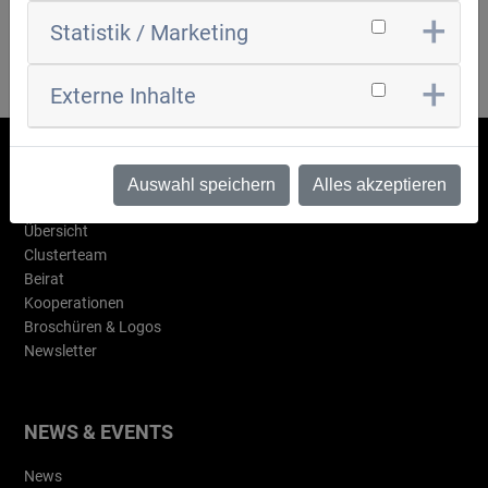
Statistik / Marketing
ZURÜCK ZUR ÜBERSICHT
Externe Inhalte
Auswahl speichern
Alles akzeptieren
WAS IST AIR?
Übersicht
Clusterteam
Beirat
Kooperationen
Broschüren & Logos
Newsletter
NEWS & EVENTS
News