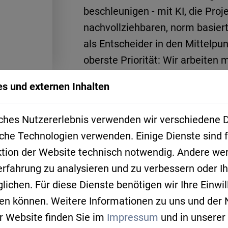
beschleunigen - mit KI, die Proj
nachvollziehbaren, norm basie
als Entscheider in den Mittelpun
oberste Priorität: Wir arbeiten 
modellagnostisch und hosten in
s und externen Inhalten
Cortex, bringt diesen Ansatz in 
folgen.
ches Nutzererlebnis verwenden wir verschiedene D
che Technologien verwenden. Einige Dienste sind f
intelstrom.com
ktion der Website technisch notwendig. Andere we
erfahrung zu analysieren und zu verbessern oder 
Anschrift
ichen. Für diese Dienste benötigen wir Ihre Einwill
Dr.-Gessler-Straße 12A
fen können. Weitere Informationen zu uns und der
93051 Regensburg
r Website finden Sie im
Impressum
und in unserer