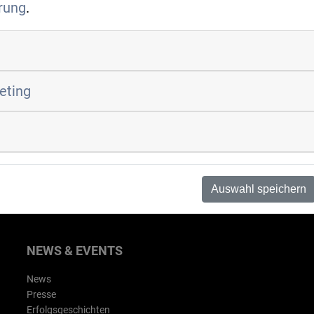
rung
.
Ansprechpartner
Nagendra Kurella
+49 176 42883098
info
intelstrom.com
keting
Auswahl speichern
NEWS & EVENTS
News
Presse
Erfolgsgeschichten