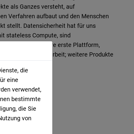
ekte als Ganzes versteht, auf
rten Verfahren aufbaut und den Menschen
kt stellt. Datensicherheit hat für uns
mit stateless Compute, sind
 Deutschland. Unsere erste Plattform,
die tägliche Projektarbeit; weitere Produkte
ienste, die
ür eine
rden verwendet,
Ihnen bestimmte
igung, die Sie
 Nutzung von