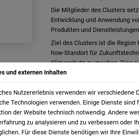
Die Mitglieder des Clusters setz
Entwicklung und Anwendung von
Produkten und Dienstleistung
Ziel des Clusters ist die Regi
how-Standort für Zukunftstechn
Klimaschutz zu machen. Dies sol
s und externen Inhalten
Vernetzung sowie Initiierung u
Anwendungsprojekten erreicht 
ches Nutzererlebnis verwenden wir verschiedene D
Der Green Tech Cluster ist ein 
che Technologien verwenden. Einige Dienste sind f
ktion der Website technisch notwendig. Andere we
erfahrung zu analysieren und zu verbessern oder 
www.greentech-cluster.de
ichen. Für diese Dienste benötigen wir Ihre Einwill