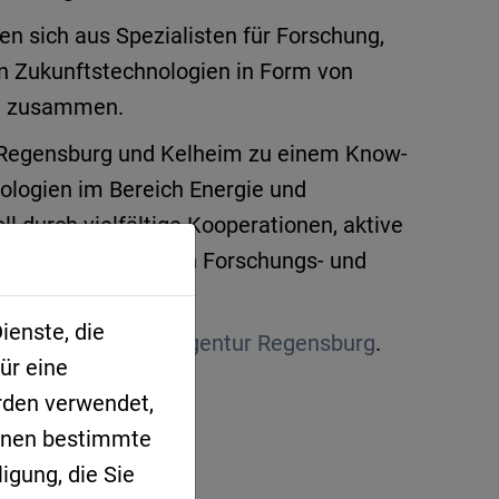
en sich aus Spezialisten für Forschung,
 Zukunftstechnologien in Form von
en zusammen.
on Regensburg und Kelheim zu einem Know-
ologien im Bereich Energie und
l durch vielfältige Kooperationen, aktive
nd Unterstützung von Forschungs- und
werden.
ienste, die
Projekt der
Energieagentur Regensburg
.
ür eine
rden verwendet,
Ihnen bestimmte
igung, die Sie