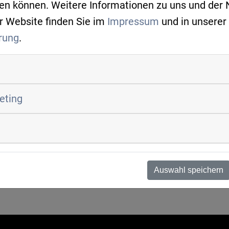
fen können. Weitere Informationen zu uns und der
Anschrift
r Website finden Sie im
Impressum
und in unserer
Rudolf-Vogt-Str. 18
rung
.
93053 Regensburg
Ansprechpartner
Oliver Kotzulla
keting
+49 29844910
info
greentech-cluster.de
Auswahl speichern