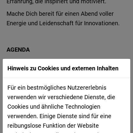
Erfahrung, die inspiriert und motiviert.
Mache Dich bereit für einen Abend voller
Energie und Leidenschaft für Innovationen.
AGENDA
17.30 Uhr: Einlass
Hinweis zu Cookies und externen Inhalten
18.00 Uhr: Beginn der Veranstaltung
Für ein bestmögliches Nutzererlebnis
Start-up Pitches Teil 1
verwenden wir verschiedene Dienste, die
Pause
Cookies und ähnliche Technologien
Start-up Pitches Teil 2
verwenden. Einige Dienste sind für eine
Siegerehrung
reibungslose Funktion der Website
ab 20.00 Uhr: Get-Together