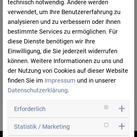
technisch notwendig. Andere werden
ANMELDUNG FÜRS PUBLIKUM
>> HIER <<
verwendet, um Ihre Benutzererfahrung zu
analysieren und zu verbessern oder Ihnen
Der Anmeldeschluss ist der 08. Juli.
bestimmte Services zu ermöglichen. Für
BEWERBUNG FÜR START-UPS
diese Dienste benötigen wir Ihre
Einwilligung, die Sie jederzeit widerrufen
Die Bewerbungsfrist ist bereits abgelaufen.
können. Weitere Informationen zu uns und
ORGANISATION
der Nutzung von Cookies auf dieser Website
finden Sie im
Impressum
und in unserer
Digitale Gründerinitiative Oberpfalz DGO
Datenschutzerklärung
.
Erforderlich
ZURÜCK ZUR ÜBERSICHT
Statistik / Marketing