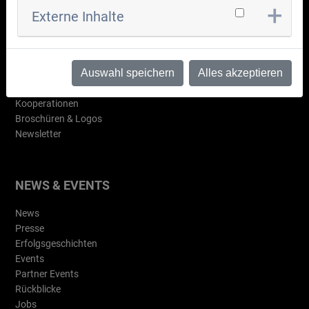
Externe Inhalte
WAS IST AIR?
Übersicht
Auswahl speichern
Alles akzeptieren
Clusterteam
Beirat
Kooperationen
Broschüren & Logos
Newsletter
NEWS & EVENTS
News
Presse
Erfolgsgeschichten
Events
Partner Events
Rückblicke
Jobs